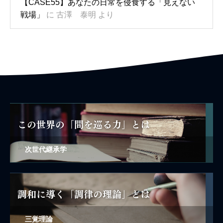
【CASE55】あなたの日常を侵食する「見えない
戦場」
に
古澤 泰明
より
次世代継承学
三覚理論