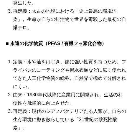
発生した。
再定義：太古の地球における「史上最悪の環境汚
染」。生命が自らの排泄物で世界を毒殺した最初の自
爆テロ。
■
永遠の化学物質（PFAS / 有機フッ素化合物）
定義：水や油をはじき、熱に強い性質を持つため、フ
ライパンのコーティングや撥水衣類などに広く使われ
てきた人工化学物質の総称。自然界で極めて分解され
にくい。
由来：1930年代以降に産業用に開発され、生活の利
便性を飛躍的に向上させた。
再定義：現代のシアノバクテリアたる人類が、自らの
生存環境に撒き散らしている「21世紀の致死性酸
素」。