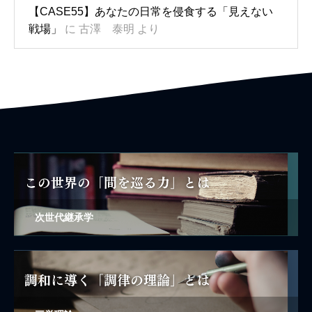
【CASE55】あなたの日常を侵食する「見えない
戦場」
に
古澤 泰明
より
次世代継承学