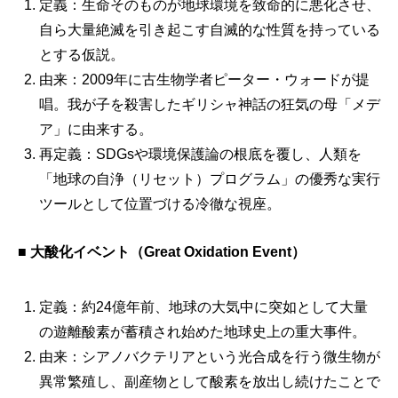
定義：生命そのものが地球環境を致命的に悪化させ、
自ら大量絶滅を引き起こす自滅的な性質を持っている
とする仮説。
由来：2009年に古生物学者ピーター・ウォードが提
唱。我が子を殺害したギリシャ神話の狂気の母「メデ
ア」に由来する。
再定義：SDGsや環境保護論の根底を覆し、人類を
「地球の自浄（リセット）プログラム」の優秀な実行
ツールとして位置づける冷徹な視座。
■
大酸化イベント（Great Oxidation Event）
定義：約24億年前、地球の大気中に突如として大量
の遊離酸素が蓄積され始めた地球史上の重大事件。
由来：シアノバクテリアという光合成を行う微生物が
異常繁殖し、副産物として酸素を放出し続けたことで