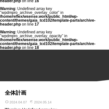
header.php
on line
16
Warning
: Undefined array key
"wpdmpro_archive_overlay_color" in
/home/reflex/wsense.work/public_html/wp-
content/themes/gaia_tcd102/template-parts/archive-
header.php
on line
17
Warning
: Undefined array key
"wpdmpro_archive_overlay_opacity" in
/home/reflex/wsense.work/public_html/wp-
content/themes/gaia_tcd102/template-parts/archive-
header.php
on line
18
全体計画
2024.04.07
2024.05.14