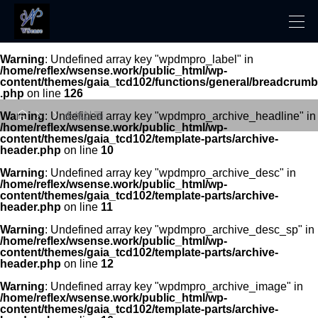
Warning
: Undefined array key "wpdmpro_label" in
/home/reflex/wsense.work/public_html/wp-
content/themes/gaia_tcd102/functions/general/breadcrumb
.php
on line
126



Warning
: Undefined array key "wpdmpro_archive_headline" in
全体計画
/home/reflex/wsense.work/public_html/wp-
content/themes/gaia_tcd102/template-parts/archive-
header.php
on line
10
Warning
: Undefined array key "wpdmpro_archive_desc" in
/home/reflex/wsense.work/public_html/wp-
content/themes/gaia_tcd102/template-parts/archive-
header.php
on line
11
Warning
: Undefined array key "wpdmpro_archive_desc_sp" in
/home/reflex/wsense.work/public_html/wp-
content/themes/gaia_tcd102/template-parts/archive-
header.php
on line
12
Warning
: Undefined array key "wpdmpro_archive_image" in
/home/reflex/wsense.work/public_html/wp-
content/themes/gaia_tcd102/template-parts/archive-