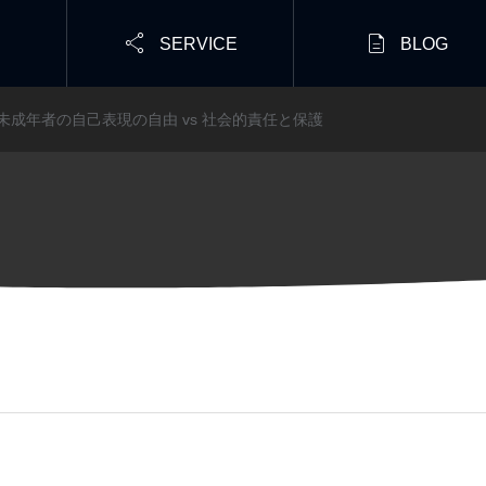


SERVICE
BLOG
】未成年者の自己表現の自由 vs 社会的責任と保護