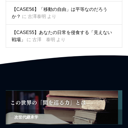
【CASE56】「移動の自由」は平等なのだろう
か？
に
古澤泰明
より
【CASE55】あなたの日常を侵食する「見えない
戦場」
に
古澤 泰明
より
次世代継承学