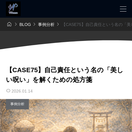




BLOG
事例分析
【CASE75】自己責任という名の「
【CASE75】自己責任という名の「美し
い呪い」を解くための処方箋
2026.01.14
事例分析