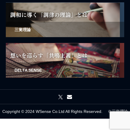
三覚理論
DELTA SENSE
Copyright © 2024 WSense Co.Ltd All Rights Reserved. ※三覚理論




は ㈱WSense の登録商標です。
SHARE
STYLE
CONCEPT
CONTACT