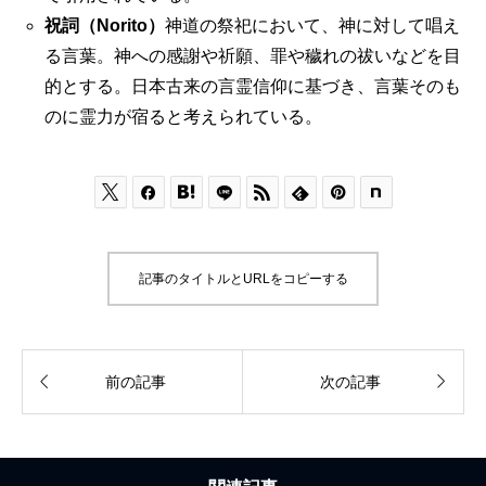
祝詞（Norito）
神道の祭祀において、神に対して唱え
る言葉。神への感謝や祈願、罪や穢れの祓いなどを目
的とする。日本古来の言霊信仰に基づき、言葉そのも
のに霊力が宿ると考えられている。






記事のタイトルとURLをコピーする


前の記事
次の記事