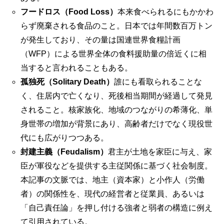
フードロス（Food Loss）
本来食べられるにもかかわ
らず廃棄される食品のこと。日本では年間数百万トン
が発生しており、その量は国連世界食糧計画
（WFP）による世界全体の食料援助量の倍近くに相
当すると言われることもある。
孤独死（Solitary Death）
誰にも看取られることな
く、住居内で亡くなり、死後相当期間が経過して発見
されること。核家族化、地域のつながりの希薄化、単
身世帯の増加が背景にあり、高齢者だけでなく現役世
代にも広がりつつある。
封建主義（Feudalism）
君主が土地を家臣に与え、家
臣が軍役などを提供する主従関係に基づく社会制度。
本記事の文脈では、地主（資本家）と小作人（労働
者）の関係性を、現代の経営者と従業員、あるいは
「自己責任論」を押し付ける強者と弱者の構造に例え
て引用されている。