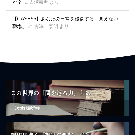
か？
に
古澤泰明
より
【CASE55】あなたの日常を侵食する「見えない
戦場」
に
古澤 泰明
より
次世代継承学