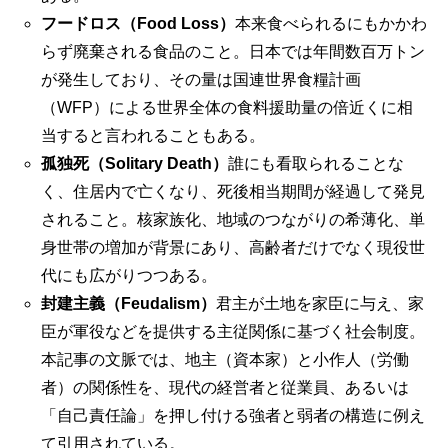
フードロス（Food Loss）
本来食べられるにもかかわ
らず廃棄される食品のこと。日本では年間数百万トン
が発生しており、その量は国連世界食糧計画
（WFP）による世界全体の食料援助量の倍近くに相
当すると言われることもある。
孤独死（Solitary Death）
誰にも看取られることな
く、住居内で亡くなり、死後相当期間が経過して発見
されること。核家族化、地域のつながりの希薄化、単
身世帯の増加が背景にあり、高齢者だけでなく現役世
代にも広がりつつある。
封建主義（Feudalism）
君主が土地を家臣に与え、家
臣が軍役などを提供する主従関係に基づく社会制度。
本記事の文脈では、地主（資本家）と小作人（労働
者）の関係性を、現代の経営者と従業員、あるいは
「自己責任論」を押し付ける強者と弱者の構造に例え
て引用されている。