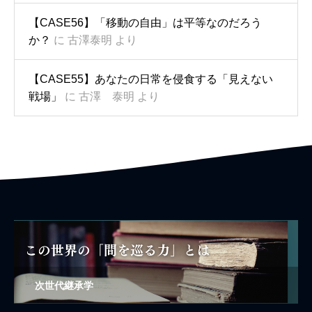
【CASE56】「移動の自由」は平等なのだろう
か？
に
古澤泰明
より
【CASE55】あなたの日常を侵食する「見えない
戦場」
に
古澤 泰明
より
次世代継承学