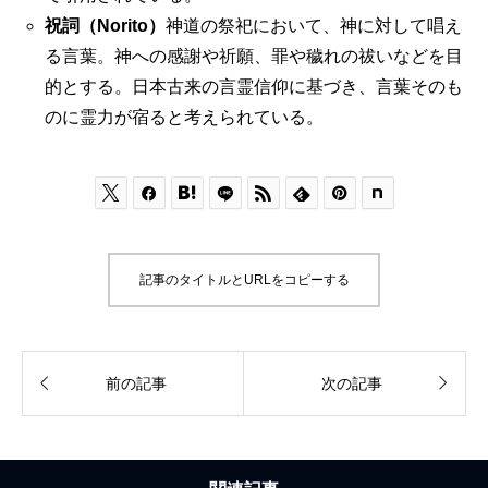
祝詞（Norito）
神道の祭祀において、神に対して唱え
る言葉。神への感謝や祈願、罪や穢れの祓いなどを目
的とする。日本古来の言霊信仰に基づき、言葉そのも
のに霊力が宿ると考えられている。






記事のタイトルとURLをコピーする


前の記事
次の記事