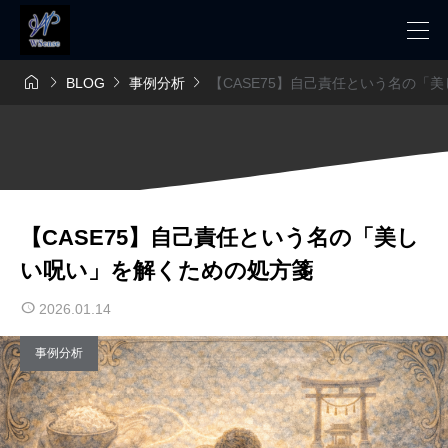




BLOG
事例分析
【CASE75】自己責任という名の「
【CASE75】自己責任という名の「美し
い呪い」を解くための処方箋
2026.01.14
事例分析