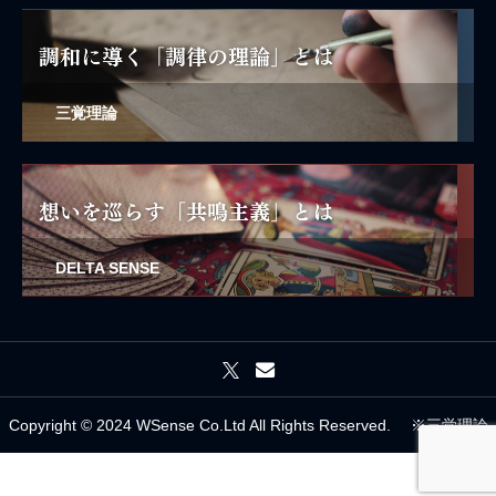
三覚理論
DELTA SENSE
Copyright © 2024 WSense Co.Ltd All Rights Reserved. ※三覚理論




は ㈱WSense の登録商標です。
SHARE
STYLE
CONCEPT
CONTACT