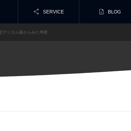


SERVICE
BLOG
代型デジタル墓からみた考察