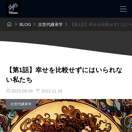




BLOG
次世代継承学
【第1話】幸せを比較せずにはい
【第1話】幸せを比較せずにはいられな
い私たち
2023.09.09
2023.11.18
次世代継承学