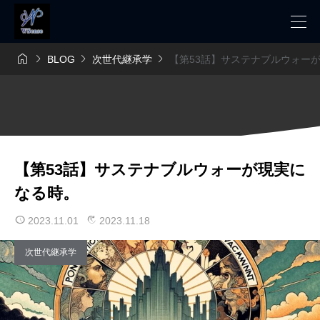




BLOG
次世代継承学
【第53話】サステナブルウォー
【第53話】サステナブルウォーが現実に
なる時。
2023.11.01
2023.11.18
次世代継承学