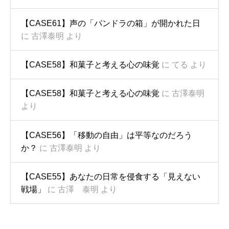
【CASE61】声の「パンドラの箱」が開かれた日
に
古澤泰明
より
【CASE58】和菓子と考える心の味覚
に
てる
より
【CASE58】和菓子と考える心の味覚
に
古澤泰明
より
【CASE56】「移動の自由」は平等なのだろう
か？
に
古澤泰明
より
【CASE55】あなたの日常を侵食する「見えない
戦場」
に
古澤 泰明
より