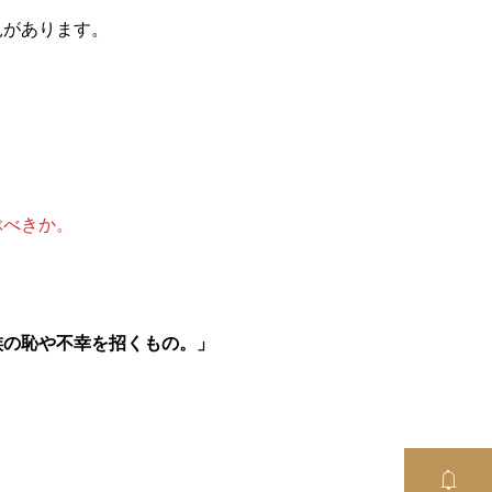
見があります。
ぶべきか。
族の恥や不幸を招くもの。」
