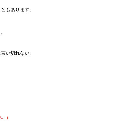
こともあります。
う。
は言い切れない。
か。」