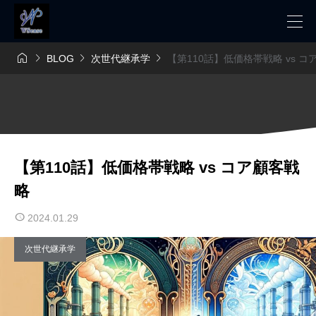




BLOG
次世代継承学
【第110話】低価格帯戦略 vs 
【第110話】低価格帯戦略 vs コア顧客戦
略
2024.01.29
次世代継承学