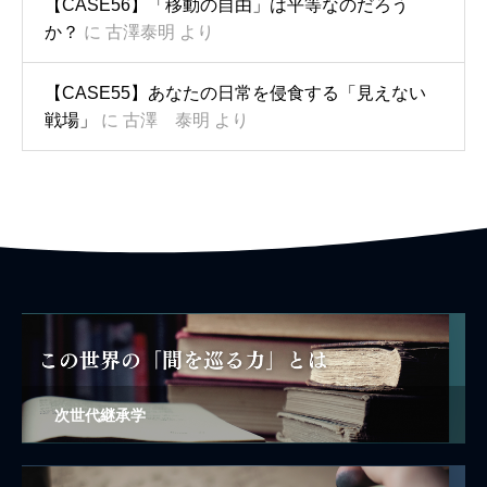
【CASE56】「移動の自由」は平等なのだろう
か？
に
古澤泰明
より
【CASE55】あなたの日常を侵食する「見えない
戦場」
に
古澤 泰明
より
次世代継承学