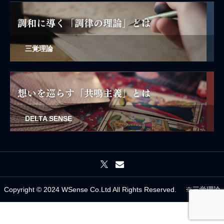
三覚理論
DELTA SENSE
Copyright © 2024 WSense Co.Ltd All Rights Reserved. ※三覚理論




は ㈱WSense の登録商標です。
SHARE
STYLE
CONCEPT
CONTACT