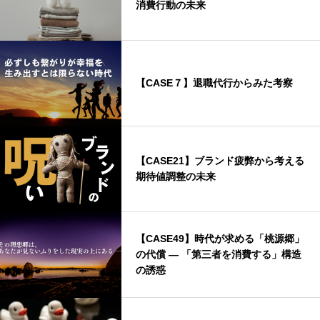
消費行動の未来
【CASE７】退職代行からみた考察
【CASE21】ブランド疲弊から考える
期待値調整の未来
【CASE49】時代が求める「桃源郷」
の代償 ― 「第三者を消費する」構造
の誘惑