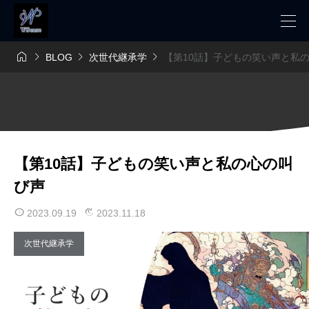




BLOG
次世代継承学
【第10話】子どもの笑い声と私
【第10話】子どもの笑い声と私の心の叫
び声
2023.09.19
2023.11.18
次世代継承学