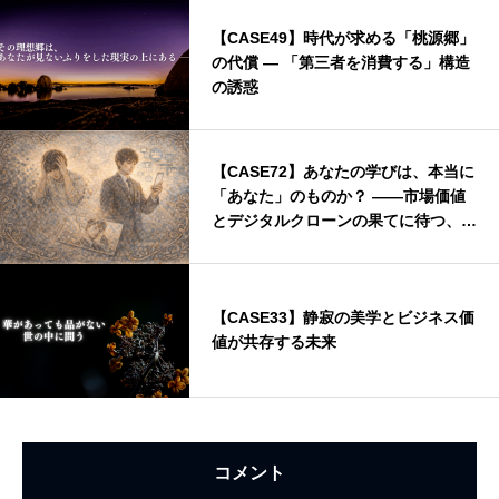
【CASE49】時代が求める「桃源郷」
の代償 ― 「第三者を消費する」構造
の誘惑
【CASE72】あなたの学びは、本当に
「あなた」のものか？ ——市場価値
とデジタルクローンの果てに待つ、静
かなるディストピア
【CASE33】静寂の美学とビジネス価
値が共存する未来
コメント