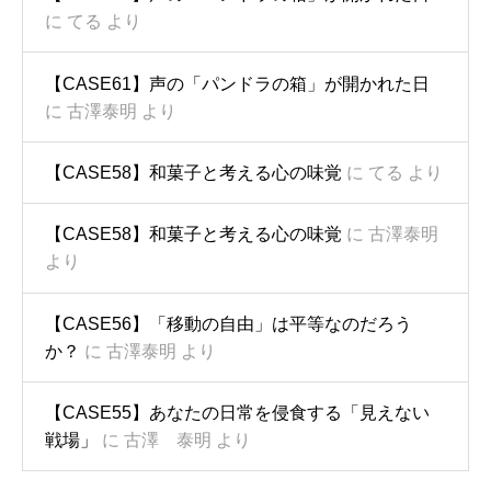
に
てる
より
【CASE61】声の「パンドラの箱」が開かれた日
に
古澤泰明
より
【CASE58】和菓子と考える心の味覚
に
てる
より
【CASE58】和菓子と考える心の味覚
に
古澤泰明
より
【CASE56】「移動の自由」は平等なのだろう
か？
に
古澤泰明
より
【CASE55】あなたの日常を侵食する「見えない
戦場」
に
古澤 泰明
より