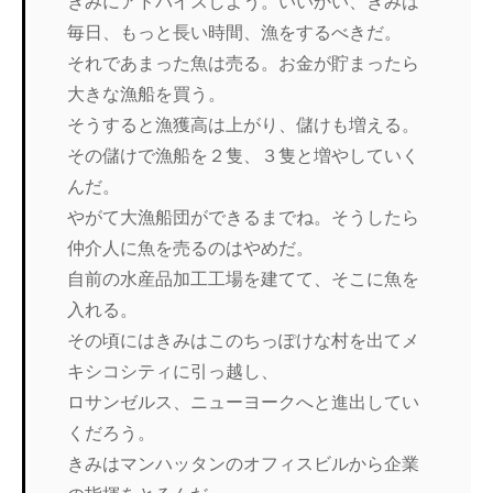
きみにアドバイスしよう。いいかい、きみは
毎日、もっと長い時間、漁をするべきだ。
それであまった魚は売る。お金が貯まったら
大きな漁船を買う。
そうすると漁獲高は上がり、儲けも増える。
その儲けで漁船を２隻、３隻と増やしていく
んだ。
やがて大漁船団ができるまでね。そうしたら
仲介人に魚を売るのはやめだ。
自前の水産品加工工場を建てて、そこに魚を
入れる。
その頃にはきみはこのちっぽけな村を出てメ
キシコシティに引っ越し、
ロサンゼルス、ニューヨークへと進出してい
くだろう。
きみはマンハッタンのオフィスビルから企業