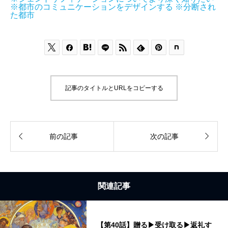
※都市のコミュニケーションをデザインする
※分断され
た都市






記事のタイトルとURLをコピーする


前の記事
次の記事
関連記事
【第40話】贈る▶受け取る▶返礼す