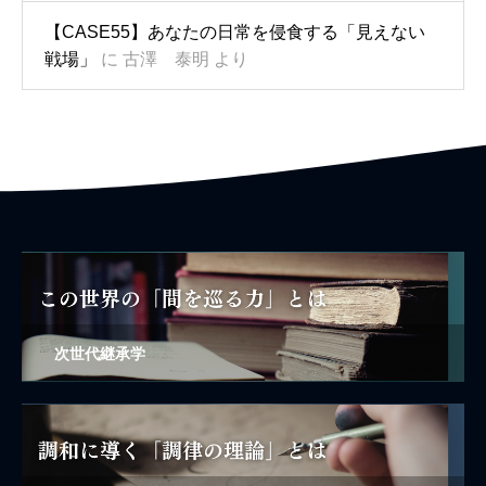
【CASE55】あなたの日常を侵食する「見えない
戦場」
に
古澤 泰明
より
次世代継承学