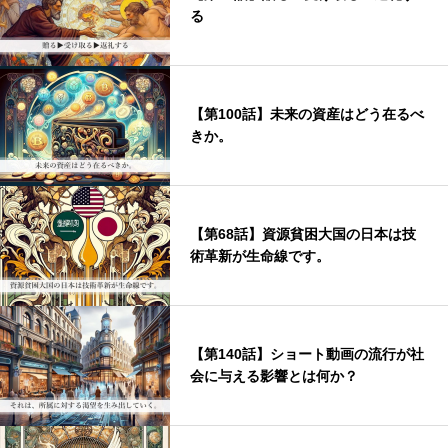
る
【第100話】未来の資産はどう在るべ
きか。
【第68話】資源貧困大国の日本は技
術革新が生命線です。
【第140話】ショート動画の流行が社
会に与える影響とは何か？